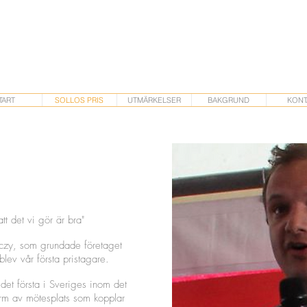
TART
SOLLOS PRIS
UTMÄRKELSER
BAKGRUND
KONT
tt det vi gör är bra"
czy, som grundade företaget
lev vår första pristagare.
et första i Sveriges inom det
orm av mötesplats som kopplar