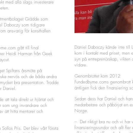
kt med alla slags investerare
heten.
vestmentbolaget Grädde som
el Daboczy som tidigare
som ansvarig för konsthallen
Daniel Daboczy kände inte till 
.com gått till final
kom i kontakt med priset, men ef
örer Heidi Harman från Geek
syn på entreprenörskap, vikten 
aycut.
vidare.
get Spiltans årsmöte på
Genombrottet kom 2012
anska nervös och de båda andra
Fundedbyme.coms genombrott 
n mycket bra presentation. Trodde
äntligen fick den finansiering
ar Daniel.
Sedan dess har Daniel och hans
 att tala direkt ur hjärtat och
medarbetare och påbörjat en e
er som ung invandrare och
Norge.
v att hitta mentorer och
– Det riktigt bra nu och vi har v
finansieringsrundor och allt fler
 Sollos Pris. Det blev vårt första