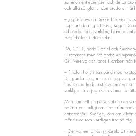
samman entreprenörer och deras proje
och affärsänglar ur den breda allmän
– Jag fick nys om Sollos Pris via in
uppmanade mig att söka, säger Dani
arbetade i konstvärlden, bland annat 
Färgfabriken i Stockholm.
Då, 2011, hade Daniel och fundedbyme
tillsammans med två andra entrepren
Girl Meetup och Jonas Hombert från J
– Finalen hölls i samband med företa
Djurgården. Jag minns att jag var g
finalisterna hade just levererat var si
verkligen inte jag skulle vinna, berätt
Men han höll sin presentation och valde
berätta personligt om sina erfarenhet
entreprenör i Sverige, och om vikten a
människor som verkligen tror på dig.
– Det var en fantastisk känsla att vinna