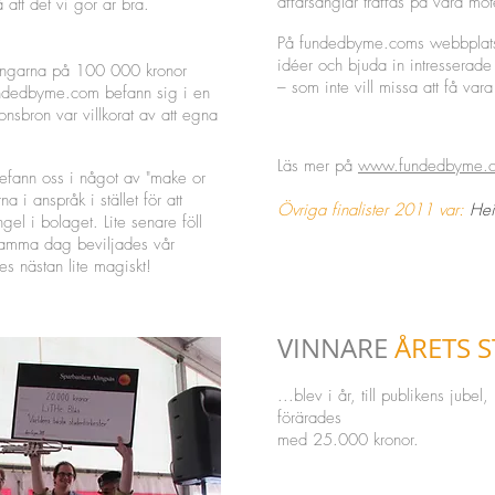
affärsänglar träffas på våra möt
att det vi gör är bra.
På fundedbyme.coms webbplatse
idéer och bjuda in intresserade
engarna på 100 000 kronor
– som inte vill missa att få vara
undedbyme.com befann sig i en
ionsbron var villkorat av att egna
Läs mer på
www.fundedbyme.
efann oss i något av "make or
 i anspråk i stället för att
Övriga finalister 2011 var:
Hei
ngel i bolaget. Lite senare föll
 samma dag beviljades vår
s nästan lite magiskt!
VINNARE
ÅRETS 
...blev i år, till publikens jube
förärades
med 25.000 kronor.