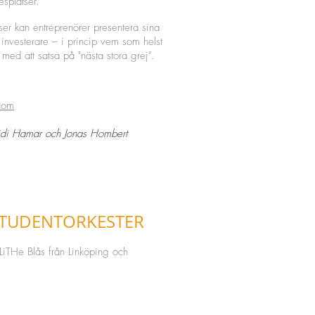
esplatser.
r kan entreprenörer presentera sina
 investerare – i princip vem som helst
 med att satsa på "nästa stora grej".
com
di Hamar och Jonas Hombert
STUDENTORKESTER
l, LiTHe Blås från Linköping och