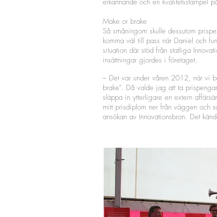
erkännande och en kvalitetsstämpel på 
Make or brake
Så småningom skulle dessutom prisp
komma väl till pass när Daniel och f
situation där stöd från statliga Innovat
insättningar gjordes i företaget.
– Det var under våren 2012, när vi b
brake". Då valde jag att ta prispengarna
släppa in ytterligare en extern affärsä
mitt prisdiplom ner från väggen och
ansökan av Innovationsbron. Det kände