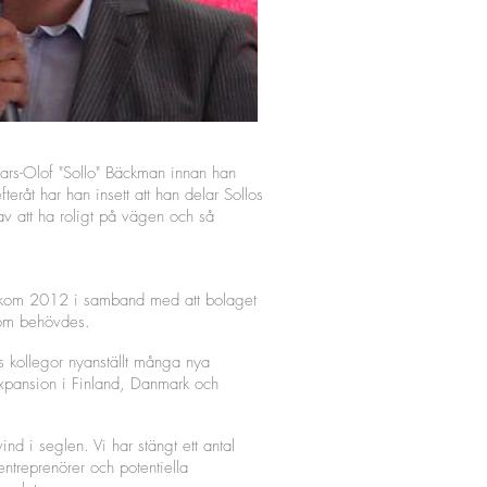
Lars-Olof "Sollo" Bäckman innan han
teråt har han insett att han delar Sollos
av att ha roligt på vägen och så
kom 2012 i samband med att bolaget
 som behövdes.
 kollegor nyanställt många nya
xpansion i Finland, Danmark och
ind i seglen. Vi har stängt ett antal
 entreprenörer och potentiella