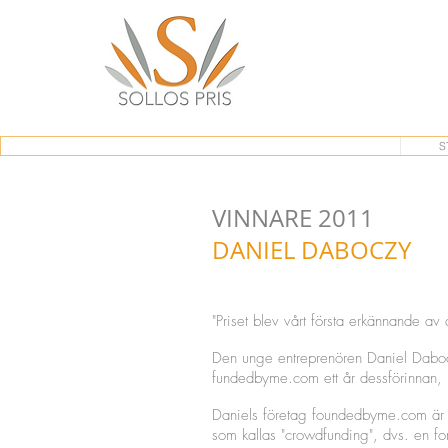
S
VINNARE 2011
DANIEL DABOCZY
"Priset blev vårt första erkännande av a
Den unge entreprenören Daniel Dabo
fundedbyme.com ett år dessförinnan, b
Daniels företag foundedbyme.com är d
som kallas "crowdfunding", dvs. en f