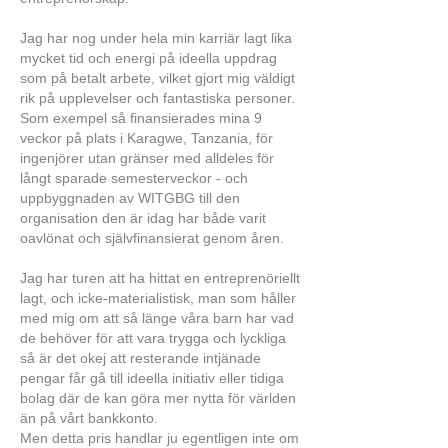
Jag har nog under hela min karriär lagt lika
mycket tid och energi på ideella uppdrag
som på betalt arbete, vilket gjort mig väldigt
rik på upplevelser och fantastiska personer.
Som exempel så finansierades mina 9
veckor på plats i Karagwe, Tanzania, för
ingenjörer utan gränser med alldeles för
långt sparade semesterveckor - och
uppbyggnaden av WITGBG till den
organisation den är idag har både varit
oavlönat och självfinansierat genom åren.
Jag har turen att ha hittat en entreprenöriellt
lagt, och icke-materialistisk, man som håller
med mig om att så länge våra barn har vad
de behöver för att vara trygga och lyckliga
så är det okej att resterande intjänade
pengar får gå till ideella initiativ eller tidiga
bolag där de kan göra mer nytta för världen
än på vårt bankkonto.
Men detta pris handlar ju egentligen inte om