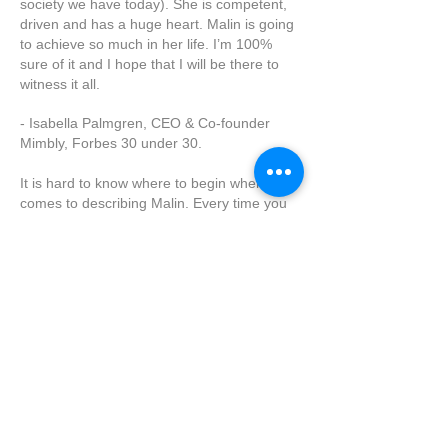
society we have today). She is competent,
driven and has a huge heart. Malin is going
to achieve so much in her life. I’m 100%
sure of it and I hope that I will be there to
witness it all.
- Isabella Palmgren, CEO & Co-founder
Mimbly, Forbes 30 under 30.
It is hard to know where to begin when it
comes to describing Malin. Every time you
think you know just exactly how talented she
is, she gives you a surprise by showing yet
another skill that she gladly uses in order to
help you out. For me, she has been
invaluable by supporting me through
hardships and tough decisions in a gentle
and mature way. Malin is a natural-born
leader that wants the best for everyone and
actually puts the work in to make things
happen.
She is the kind of person that will always do
her best in order to help others. Simply, she