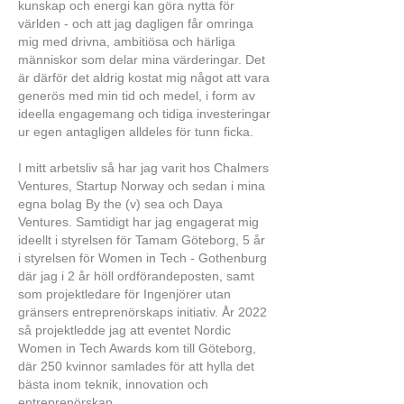
kunskap och energi kan göra nytta för
världen - och att jag dagligen får omringa
mig med drivna, ambitiösa och härliga
människor som delar mina värderingar. Det
är därför det aldrig kostat mig något att vara
generös med min tid och medel, i form av
ideella engagemang och tidiga investeringar
ur egen antagligen alldeles för tunn ficka.
I mitt arbetsliv så har jag varit hos Chalmers
Ventures, Startup Norway och sedan i mina
egna bolag By the (v) sea och Daya
Ventures. Samtidigt har jag engagerat mig
ideellt i styrelsen för Tamam Göteborg, 5 år
i styrelsen för Women in Tech - Gothenburg
där jag i 2 år höll ordförandeposten, samt
som projektledare för Ingenjörer utan
gränsers entreprenörskaps initiativ. År 2022
så projektledde jag att eventet Nordic
Women in Tech Awards kom till Göteborg,
där 250 kvinnor samlades för att hylla det
bästa inom teknik, innovation och
entreprenörskap.