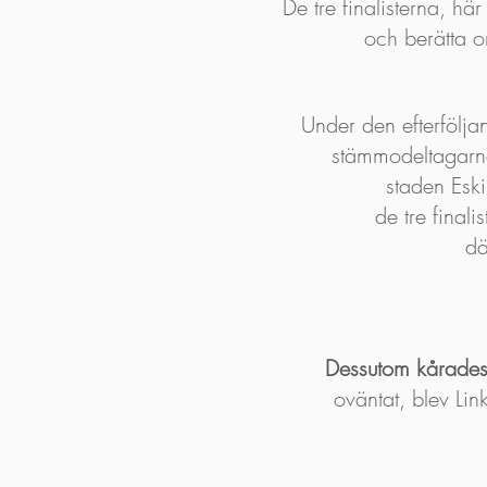
De tre finalisterna, hä
och berätta o
Under den efterfölj
stämmodeltagarnas
staden Eski
de tre fina
dä
Dessutom kårade
oväntat, blev L