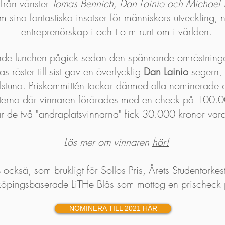
r från vänster
Tomas Bennich, Dan Lainio och Michael 
m sina fantastiska insatser för människors utveckling,
entreprenörskap i och t o m runt om i världen.
ande lunchen pågick sedan den spännande omröstning
 röster till sist gav en överlycklig
Dan Lainio
segern, 
lstuna. Priskommittén tackar därmed alla nominerade o
listerna där vinnaren förärades med en check på 100.
r de två "andraplatsvinnarna" fick 30.000 kronor var
Läs mer om vinnaren
här!
s
också, som brukligt för Sollos Pris, Årets Studentorkeste
inköpingsbaserade LiTHe Blås som mottog en prischec
NOMINERA TILL 2021 HÄR