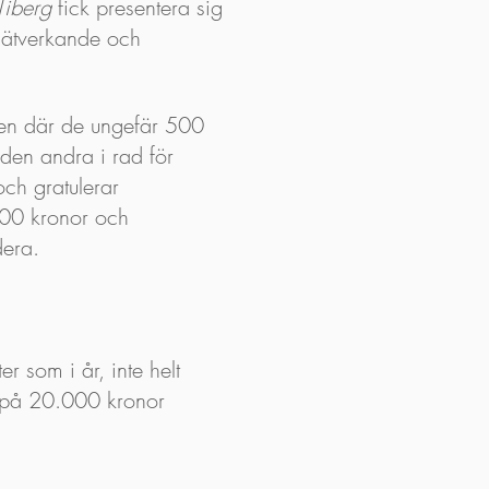
Tiberg
fick presentera sig
 nätverkande och
en där de ungefär 500
den andra i rad för
ch gratulerar
000 kronor och
dera.
r som i år, inte helt
k på 20.000 kronor